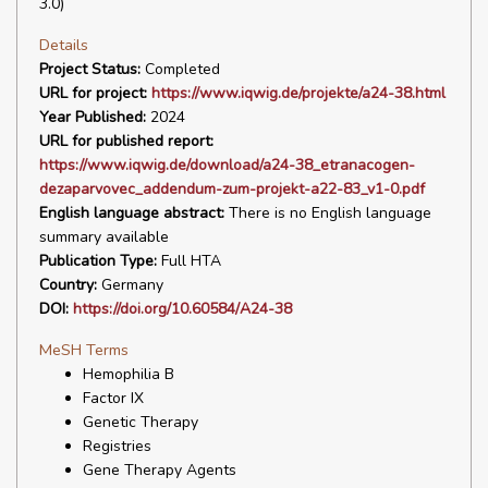
3.0)
Details
Project Status:
Completed
URL for project:
https://www.iqwig.de/projekte/a24-38.html
Year Published:
2024
URL for published report:
https://www.iqwig.de/download/a24-38_etranacogen-
dezaparvovec_addendum-zum-projekt-a22-83_v1-0.pdf
English language abstract:
There is no English language
summary available
Publication Type:
Full HTA
Country:
Germany
DOI:
https://doi.org/10.60584/A24-38
MeSH Terms
Hemophilia B
Factor IX
Genetic Therapy
Registries
Gene Therapy Agents